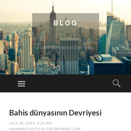
BLOG
Bahis dünyasının Devriyesi
Menu
Sear
SKIP TO CONTENT
Bahis dünyasının Devriyesi
JULY 18, 2025, 4:23 AM
/
HAIMABEFS272590.THEZENWEB.COM