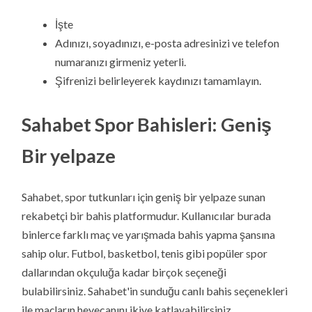
İşte
Adınızı, soyadınızı, e-posta adresinizi ve telefon
numaranızı girmeniz yeterli.
Şifrenizi belirleyerek kaydınızı tamamlayın.
Sahabet Spor Bahisleri: Geniş
Bir yelpaze
Sahabet, spor tutkunları için geniş bir yelpaze sunan
rekabetçi bir bahis platformudur. Kullanıcılar burada
binlerce farklı maç ve yarışmada bahis yapma şansına
sahip olur. Futbol, basketbol, tenis gibi popüler spor
dallarından okçuluğa kadar birçok seçeneği
bulabilirsiniz. Sahabet'in sunduğu canlı bahis seçenekleri
ile maçların heyecanını ikiye katlayabilirsiniz.