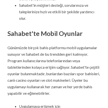
Sahabet'in müşteri desteği, sorularınıza ve
taleplerinize hızlı ve etkili bir şekilde yardımcı
olur.
Sahabet'te Mobil Oyunlar
Günümüzde birçok bahis platformu mobil uygulamalar
sunuyor ve Sahabet de bu trendden geri kalmıyor.
Program kullanıcılarına telefonlarından veya
tabletlerinden kolayca erişim sağlıyor. Sahabet'te çeşitli
oyunlar bulunmaktadır, bunlardan bazıları spor bahisleri,
canlı casino oyunları ve slot makineleri. Üyeler bu
uygulamayı kullanarak her zaman ve her yerde bahis
yapabilir ve eğlenebilirler.
Uygulamaya erişmek için